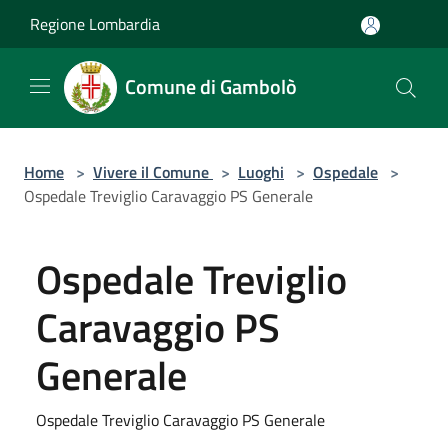
Salta al contenuto principale
Regione Lombardia
Comune di Gambolò
Home
>
Vivere il Comune
>
Luoghi
>
Ospedale
>
Ospedale Treviglio Caravaggio PS Generale
Ospedale Treviglio
Caravaggio PS
Generale
Ospedale Treviglio Caravaggio PS Generale