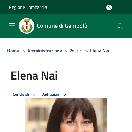
Salta al contenuto principale
Regione Lombardia
Comune di Gambolò
Home
>
Amministrazione
>
Politici
>
Elena Nai
Elena Nai
Condividi
Vedi azioni