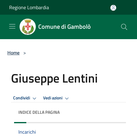
Salta al contenuto principale
Regione Lombardia
Comune di Gambolò
Home
>
Giuseppe Lentini
Condividi
Vedi azioni
INDICE DELLA PAGINA
Incarichi