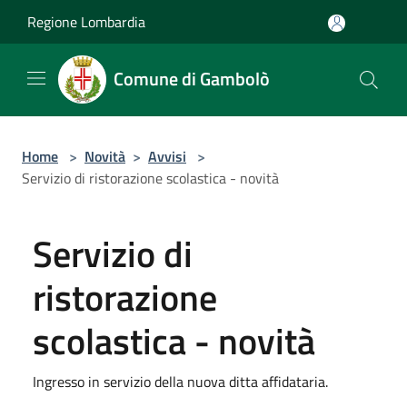
Salta al contenuto principale
Regione Lombardia
Comune di Gambolò
Home
>
Novità
>
Avvisi
>
Servizio di ristorazione scolastica - novità
Servizio di
ristorazione
scolastica - novità
Ingresso in servizio della nuova ditta affidataria.