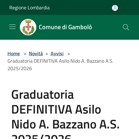
Salta al contenuto principale
Regione Lombardia
Comune di Gambolò
Home
>
Novità
>
Avvisi
>
Graduatoria DEFINITIVA Asilo Nido A. Bazzano A.S.
2025/2026
Graduatoria
DEFINITIVA Asilo
Nido A. Bazzano A.S.
2025/2026