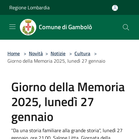
Salta al contenuto principale
Regione Lombardia
Comune di Gambolò
Home
>
Novità
>
Notizie
>
Cultura
>
Giorno della Memoria 2025, lunedì 27 gennaio
Giorno della Memoria
2025, lunedì 27
gennaio
"Da una storia familiare alla grande storia", lunedì 27
gennaio, ore 21.00, Salone Litta, Giornata della