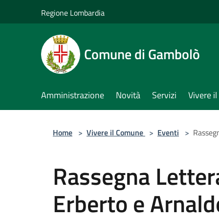
Salta al contenuto principale
Regione Lombardia
Comune di Gambolò
Amministrazione
Novità
Servizi
Vivere 
Home
>
Vivere il Comune
>
Eventi
>
Rassegn
Rassegna Letterar
Erberto e Arnald