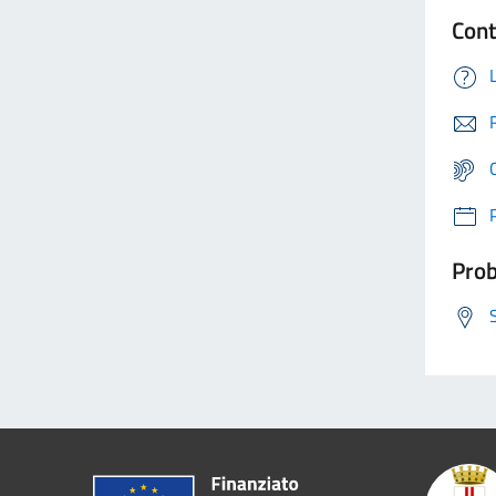
Cont
Prob